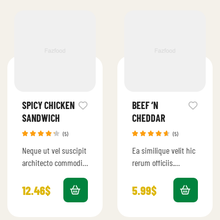
SPICY CHICKEN
BEEF ‘N
SANDWICH
CHEDDAR
(5)
(5)
Rated
Rated
Neque ut vel suscipit
Ea similique velit hic
4.20
out
4.60
out
of 5
of 5
architecto commodi.
rerum officiis.
Quia eligendi earum
Exercitationem
aspernatur quia.
quidem dolores nulla
12.46
$
5.99
$
Temporibus qui fugit
assumenda. Autem
rerum corrupti
ipsam ab qui ullam et