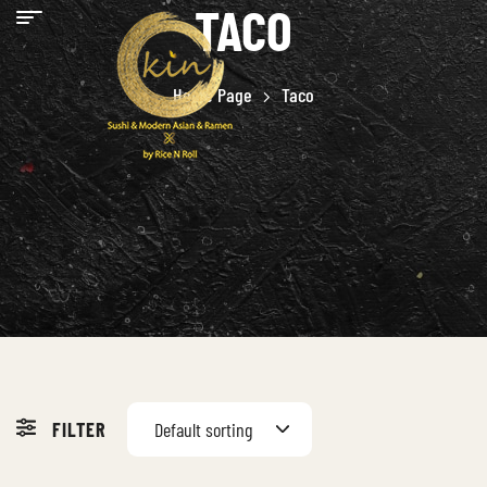
TACO
Home Page
Taco
FILTER
Default sorting